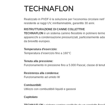
TECHNAFLON
Realizzato in PVDF è la soluzione per l’economia circolare nell
resistente ai raggi UV, ininfiammabile, garantito 30 anni.
RISTRUTTURAZIONE DI CANNE COLLETTIVE
TECHNAFLON
è un sistema camino flessibile in polimero term
apparecchi a condensazione pressurizzati, particolarmente adatt
da brevetto europeo.
Temperatura d’esercizio:
Temperatura d’esercizio fino a 160°C
Tenuta alla pressione:
Funzionamento in pressione fino a 5.000 Pascal, classe di tenu
Resistenza alla condensa:
Funzionamento ad umido W
Combustibili:
Utilizzo con combustibili liquidi e gassosi
Capitolato
TECHNAFLON :
sistema camino costituito da un condotto flessi