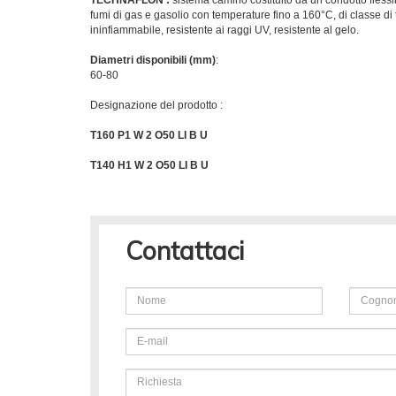
fumi di gas e gasolio con temperature fino a 160°C, di classe d
ininfiammabile, resistente ai raggi UV, resistente al gelo.
Diametri disponibili (mm)
:
60-80
Designazione del prodotto :
T160 P1 W 2 O50 LI B U
T140 H1 W 2 O50 LI B U
Contattaci