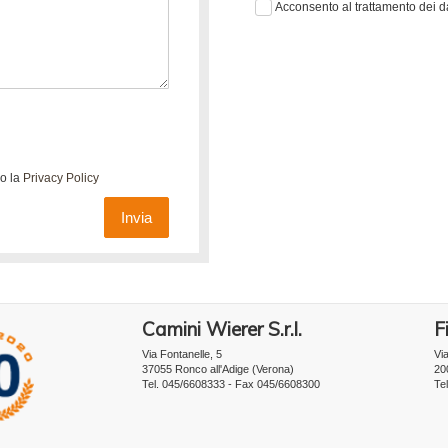
Acconsento al trattamento dei d
do la
Privacy Policy
Invia
Camini Wierer S.r.l.
Fi
Via Fontanelle, 5
Vi
37055 Ronco all'Adige (Verona)
20
Tel. 045/6608333 - Fax 045/6608300
Te