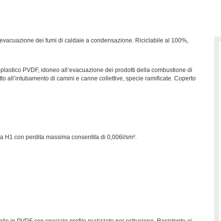
’evacuazione dei fumi di caldaie a condensazione. Riciclabile al 100%,
oplastico PVDF, idoneo all’evacuazione dei prodotti della combustione di
o all’intubamento di camini e canne collettive, specie ramificate. Coperto
ta H1 con perdita massima consentita di 0,006l/sm².
bile in PVDF con speciale profilo realizzato per estrusione. Resistente ai