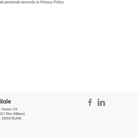
ati personali secondo la
Privacy Policy
liale
a Tanaro 1/3
017 Rho (Milano)
l. 02/93781440