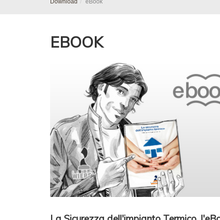
Download
eBook
EBOOK
La Sicurezza dell'impianto Termico, l'eBo