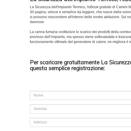
La Sicurezza dell'impianto Termico, l'eBook gratuito di Camini Wi
30 pagina, veloce e semplice da leggere, che nasce dalla volontà
si possono nascondere all'interno delle nostre abitazioni. Sul nos
dannose.
La canna fumaria costituisce lo scarico dei prodotti della com
prezioso dell’impianto, ma spesso viene sottovalutata e trascurat
funzionamento ottimale del generatore di calore, ne migliora i
Per scaricare gratuitamente La Sicurezza
questa semplice registrazione: