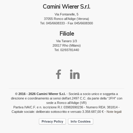
Camini Wierer S.r.l.
Via Fontanelle, 5
37055 Ronco all'Adige (Verona)
Tel. 045/6608333 - Fax 045/6608300
Filiale
Via Tanaro 1/3
20017 Rho (Milano)
Tel. 02/93781440
© 2016 - 2026 Camini Wierer S.r.l.
- Società a socio unico e soggetta a
direzione e coordinamento ai sensi dell’art.2497 C.C. da parte della “JFH” con
sede a Ronco all’Adige (VR)
Partiva IVA/C.F. e n. iscrizione R.I: 03982690236 - Numero REA: 381814 -
Capitale sociale: deliberato sottoscritto e versato 3.358.687,00 € -
Note legali