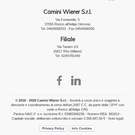
Camini Wierer S.r.l.
Via Fontanelle, 5
37055 Ronco all'Adige (Verona)
Tel. 045/6608333 - Fax 045/6608300
Filiale
Via Tanaro 1/3
20017 Rho (Milano)
Tel. 02/93781440
© 2016 - 2026 Camini Wierer S.r.l.
- Società a socio unico e soggetta a
direzione e coordinamento ai sensi dell’art.2497 C.C. da parte della “JFH” con
sede a Ronco all’Adige (VR)
Partiva IVA/C.F. e n. iscrizione R.I: 03982690236 - Numero REA: 381814 -
Capitale sociale: deliberato sottoscritto e versato 3.358.687,00 € -
Note legali