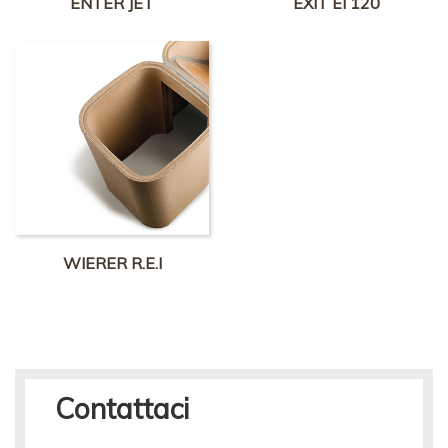
ENTER JET
EXIT EI 120
WIERER R.E.I
Contattaci