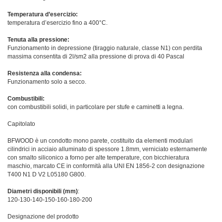
Temperatura d’esercizio:
temperatura d’esercizio fino a 400°C.
Tenuta alla pressione:
Funzionamento in depressione (tiraggio naturale, classe N1) con perdita
massima consentita di 2l/sm2 alla pressione di prova di 40 Pascal
Resistenza alla condensa:
Funzionamento solo a secco.
Combustibili:
con combustibili solidi, in particolare per stufe e caminetti a legna.
Capitolato
BFWOOD è un condotto mono parete, costituito da elementi modulari
cilindrici in acciaio alluminato di spessore 1.8mm, verniciato esternamente
con smalto siliconico a forno per alte temperature, con bicchieratura
maschio, marcato CE in conformità alla UNI EN 1856-2 con designazione
T400 N1 D V2 L05180 G800.
Diametri disponibili (mm)
:
120-130-140-150-160-180-200
Designazione del prodotto