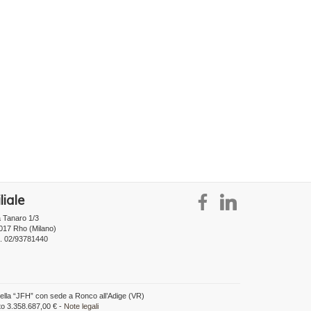
liale
a Tanaro 1/3
017 Rho (Milano)
l. 02/93781440
della “JFH” con sede a Ronco all’Adige (VR)
to 3.358.687,00 € -
Note legali