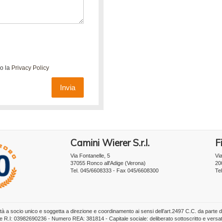
do la
Privacy Policy
Invia
Camini Wierer S.r.l.
Fi
Via Fontanelle, 5
Vi
37055 Ronco all'Adige (Verona)
20
Tel. 045/6608333 - Fax 045/6608300
Te
tà a socio unico e soggetta a direzione e coordinamento ai sensi dell’art.2497 C.C. da parte 
one R.I: 03982690236 - Numero REA: 381814 - Capitale sociale: deliberato sottoscritto e versa