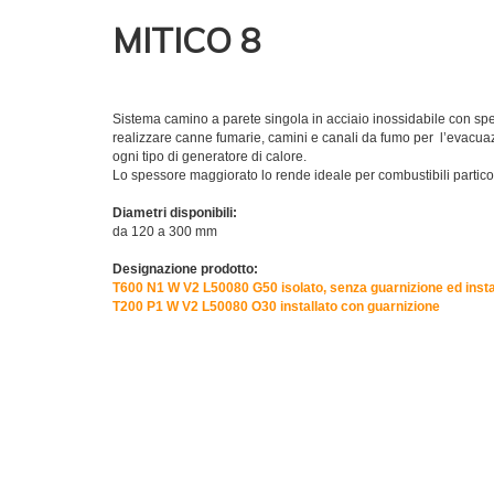
MITICO 8
Sistema camino a parete singola in acciaio inossidabile con spe
realizzare canne fumarie, camini e canali da fumo per l’evacuazi
ogni tipo di generatore di calore.
Lo spessore maggiorato lo rende ideale per combustibili partico
Diametri disponibili:
da 120 a 300 mm
Designazione prodotto:
T600 N1 W V2 L50080 G50 isolato, senza guarnizione ed insta
T200 P1 W V2 L50080 O30 installato con guarnizione