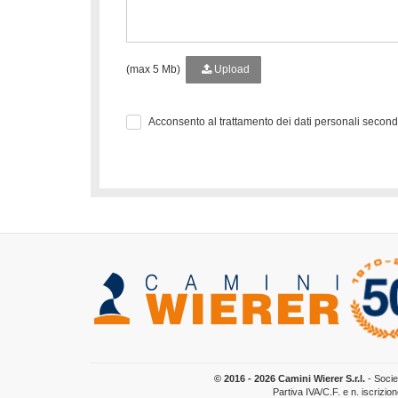
(max 5 Mb)
Upload
Acconsento al trattamento dei dati personali secon
© 2016 - 2026 Camini Wierer S.r.l.
- Socie
Partiva IVA/C.F. e n. iscrizi