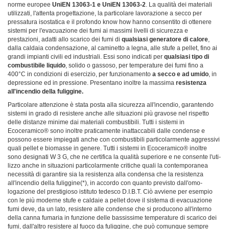
norme europee
UniEN 13063-1 e UniEN 13063-2
. La qua­lità dei materiali
utilizzati, l'attenta proget­tazione, la particolare lavorazione a secco per
pressatura isostatica e il profondo know how hanno consentito di ottenere
sistemi per l'evacuazione dei fumi ai massimi livelli di sicurezza e
prestazioni, adatti allo scarico dei fumi di
qualsiasi generatore di calore
,
dalla caldaia condensazione, al caminetto a legna, alle stufe a pellet, fino ai
grandi impianti civili ed industriali. Essi sono indica­ti per
qualsiasi tipo di
combustibile liquido
, solido o gassoso, per temperature dei fumi fino a
400°C in condizioni di esercizio, per funzionamento
a secco e ad umido
, in
de­pressione ed in pressione. Presentano inol­tre la massima
resistenza
all'incendio della fuliggine.
Particolare attenzione è stata posta alla si­curezza all'incendio, garantendo
sistemi in grado di resistere anche alle situazioni più gravose nel rispetto
delle distanze minime dai materiali combustibili. Tutti i sistemi in
Ecoceramico® sono inoltre praticamente inattaccabili dalle condense e
possono esse­re impiegati anche con combustibili partico­larmente aggressivi
quali pellet e biomasse in genere. Tutti i sistemi in Ecoceramico® inoltre
sono designati W 3 G, che ne certi­fica la qualità superiore e ne consente l'uti­
lizzo anche in situazioni particolarmente critiche quali la contemporanea
necessità di garantire sia la resistenza alla condensa che la resistenza
all'incendio della fuliggine(*), in accordo con quanto previsto dall'omo­
logazione del prestigioso istituto tedesco D.I.B.T. Ciò avviene per esempio
con le più moderne stufe e caldaie a pellet dove il si­stema di evacuazione
fumi deve, da un lato, resistere alle condense che si producono all'interno
della canna fumaria in funzione delle bassissime temperature di scarico dei
fumi, dall'altro resistere al fuoco da fuliggi­ne, che può comunque sempre