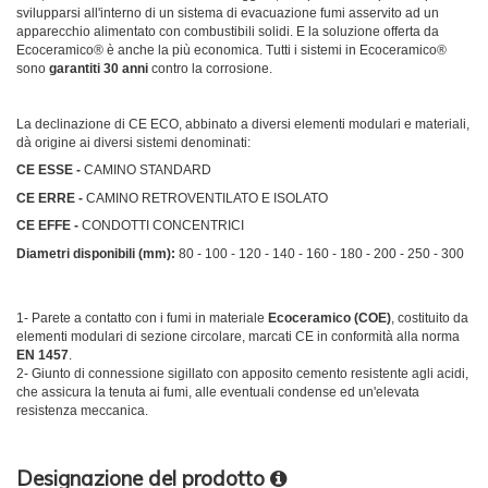
svilupparsi all'interno di un sistema di evacuazione fumi asservito ad un
apparecchio alimentato con combustibili solidi. E la soluzione offerta da
Ecoceramico® è anche la più economica. Tutti i sistemi in Ecoceramico®
sono
garantiti 30 anni
contro la corrosione.
La declinazione di CE ECO, abbinato a diversi elementi modulari e materiali,
dà origine ai diver­si sistemi denominati:
CE ESSE -
CAMINO STANDARD
CE ERRE -
CAMINO RETROVENTILATO E ISOLATO
CE EFFE -
CONDOTTI CONCENTRICI
Diametri disponibili (mm):
80 - 100 - 120 - 140 - 160 - 180 - 200 - 250 - 300
1- Parete a contatto con i fumi in materiale
Ecoceramico (COE)
, costituito da
elementi modulari di sezione circolare, marcati CE in conformità alla norma
EN 1457
.
2- Giunto di connessione sigillato con ap­posito cemento resistente agli acidi,
che assicura la tenuta ai fumi, alle eventuali condense ed un'elevata
resistenza mecca­nica.
Designazione del prodotto