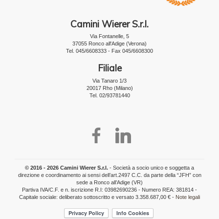
Camini Wierer S.r.l.
Via Fontanelle, 5
37055 Ronco all'Adige (Verona)
Tel. 045/6608333 - Fax 045/6608300
Filiale
Via Tanaro 1/3
20017 Rho (Milano)
Tel. 02/93781440
© 2016 - 2026 Camini Wierer S.r.l.
- Società a socio unico e soggetta a
direzione e coordinamento ai sensi dell’art.2497 C.C. da parte della “JFH” con
sede a Ronco all’Adige (VR)
Partiva IVA/C.F. e n. iscrizione R.I: 03982690236 - Numero REA: 381814 -
Capitale sociale: deliberato sottoscritto e versato 3.358.687,00 € -
Note legali