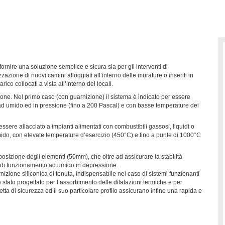
fornire una soluzione semplice e sicura sia per gli interventi di
azione di nuovi camini alloggiati all’interno delle murature o inseriti in
ico collocati a vista all’interno dei locali.
one. Nel primo caso (con guarnizione) il sistema è indicato per essere
o ad umido ed in pressione (fino a 200 Pascal) e con basse temperature dei
sere allacciato a impianti alimentati con combustibili gassosi, liquidi o
ido, con elevate temperature d’esercizio (450°C) e fino a punte di 1000°C
osizione degli elementi (50mm), che oltre ad assicurare la stabilità
o di funzionamento ad umido in depressione.
izione siliconica di tenuta, indispensabile nel caso di sistemi funzionanti
è stato progettato per l’assorbimento delle dilatazioni termiche e per
ascetta di sicurezza ed il suo particolare profilo assicurano infine una rapida e