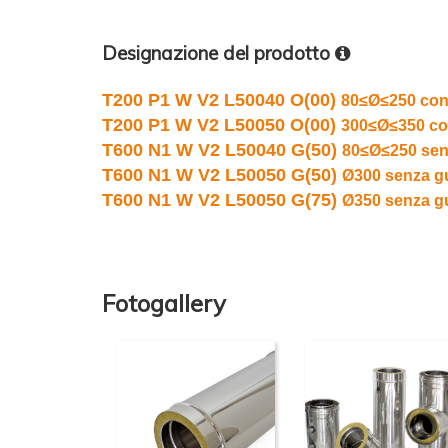
Designazione del prodotto
T200 P1 W V2 L50040 O(00)
80≤Ø≤250 con
T200 P1 W V2 L50050 O(00)
300≤Ø≤350 co
T600 N1 W V2 L50040 G(50)
80≤Ø≤250 sen
T600 N1 W V2 L50050 G(50)
Ø300 senza g
T600 N1 W V2 L50050 G(75)
Ø350 senza g
Fotogallery