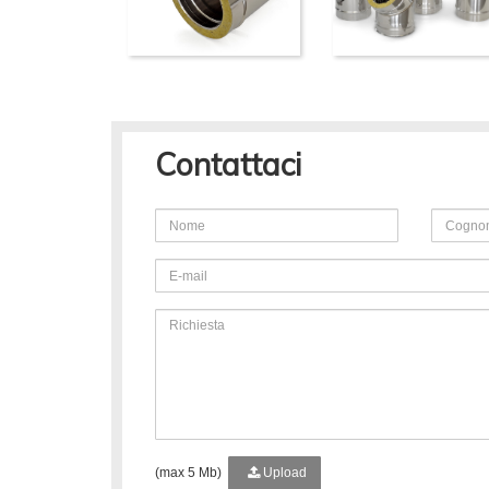
Contattaci
(max 5 Mb)
Upload