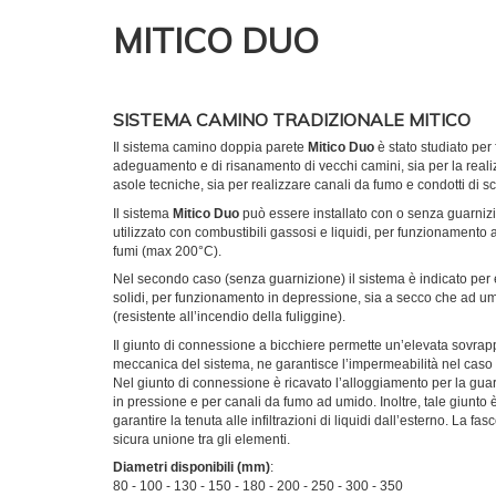
MITICO DUO
SISTEMA CAMINO TRADIZIONALE MITICO
Il sistema camino doppia parete
Mitico Duo
è stato studiato per 
adeguamento e di risanamento di vecchi camini, sia per la realizz
asole tecniche, sia per realizzare canali da fumo e condotti di scar
Il sistema
Mitico Duo
può essere installato con o senza guarnizi
utilizzato con combustibili gassosi e liquidi, per funzionament
fumi (max 200°C).
Nel secondo caso (senza guarnizione) il sistema è indicato per es
solidi, per funzionamento in depressione, sia a secco che ad um
(resistente all’incendio della fuliggine).
Il giunto di connessione a bicchiere permette un’elevata sovrapp
meccanica del sistema, ne garantisce l’impermeabilità nel cas
Nel giunto di connessione è ricavato l’alloggiamento per la guarn
in pressione e per canali da fumo ad umido. Inoltre, tale giunto 
garantire la tenuta alle infiltrazioni di liquidi dall’esterno. La f
sicura unione tra gli elementi.
Diametri disponibili (mm)
:
80 - 100 - 130 - 150 - 180 - 200 - 250 - 300 - 350