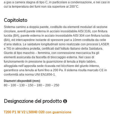
a gas a camera stagna di tipo C, in particolare a condensazione, e nei casi in
cui la temperatura dei fumi non sia superiore ai 200°C.
Capitolato
Sistema camino a doppia parete, costituito da elementi modulari di sezione
circolare, aventi parete interna in acciaio inossidabile AISI 316L con finitura
lucida (BA), parete esterna in acciaio inossidabile AISI 304 con finitura lucida
(BA), ed intercapedine isolante di spessore pari a 10mm costituita da celle
d’aria statica. Le saldature longitudinali sono realizzate con processi LASER
e TIG in atmosfera protetta, certificati dall’Istituto Italiano della Saldatura.
Giunto di tipo maschio – femmina, con connessione meccanica fra gli
elementi assicurata da fascetta di bloccaggio esterna. Nel caso di
funzionamento in pressione la guarnizione di tenuta a triplo labbro,
alloggiata nell’apposita sede ricavata nel bicchiere del giunto interno,
garantisce una tenuta ai fumi fino a 200 Pa. Il sistema risulta marcato CE in
conformità alla norma UNI EN1856-1.
Diametri disponibili (mm)
:
80 – 100 – 130 – 150 – 180 – 200 – 250
Designazione del prodotto
T200 P1 W V2 L50040 O20 con guarnizione