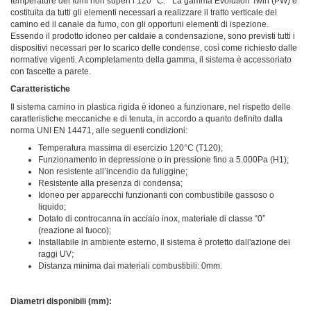
temperature dei fumi non superi i 120 °C. La gamma Evolution Twin (PW) è
costituita da tutti gli elementi necessari a realizzare il tratto verticale del
camino ed il canale da fumo, con gli opportuni elementi di ispezione.
Essendo il prodotto idoneo per caldaie a condensazione, sono previsti tutti i
dispositivi necessari per lo scarico delle condense, così come richiesto dalle
normative vigenti. A completamento della gamma, il sistema è accessoriato
con fascette a parete.
Caratteristiche
Il sistema camino in plastica rigida è idoneo a funzionare, nel rispetto delle
caratteristiche meccaniche e di tenuta, in accordo a quanto definito dalla
norma UNI EN 14471, alle seguenti condizioni:
Temperatura massima di esercizio 120°C (T120);
Funzionamento in depressione o in pressione fino a 5.000Pa (H1);
Non resistente all’incendio da fuliggine;
Resistente alla presenza di condensa;
Idoneo per apparecchi funzionanti con combustibile gassoso o
liquido;
Dotato di controcanna in acciaio inox, materiale di classe “0”
(reazione al fuoco);
Installabile in ambiente esterno, il sistema è protetto dall'azione dei
raggi UV;
Distanza minima dai materiali combustibili: 0mm.
Diametri disponibili (mm):