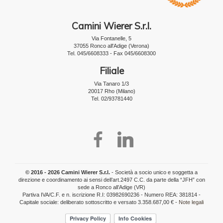
Camini Wierer S.r.l.
Via Fontanelle, 5
37055 Ronco all'Adige (Verona)
Tel. 045/6608333 - Fax 045/6608300
Filiale
Via Tanaro 1/3
20017 Rho (Milano)
Tel. 02/93781440
© 2016 - 2026 Camini Wierer S.r.l.
- Società a socio unico e soggetta a
direzione e coordinamento ai sensi dell’art.2497 C.C. da parte della “JFH” con
sede a Ronco all’Adige (VR)
Partiva IVA/C.F. e n. iscrizione R.I: 03982690236 - Numero REA: 381814 -
Capitale sociale: deliberato sottoscritto e versato 3.358.687,00 € -
Note legali