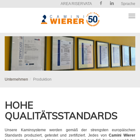
AREA RISERVATA
Sprache
Apri
il
men
Unternehmen
Produktion
HOHE
QUALITÄTSSTANDARDS
Unsere Kaminsysteme werden gemäß der strengsten europäischen
Standards produziert, getestet und zertifiziert. Jedes von
Camini Wierer